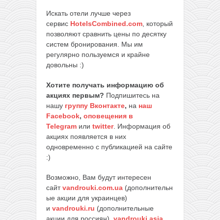
Искать отели лучше через
сервис
HotelsCombined.com
, который
позволяют сравнить цены по десятку
систем бронирования. Мы им
регулярно пользуемся и крайне
довольны :)
Хотите получать информацию об
акциях первым?
Подпишитесь на
нашу
группу Вконтакте
,
на
наш
Facebook
,
оповещения в
Telegram
или
twitter
. Информация об
акциях появляется в них
одновременно с публикацией на сайте
:)
Возможно, Вам будут интересен
сайт
vandrouki.com.ua
(дополнительн
ые акции для украинцев)
и
vandrouki.ru
(дополнительные
акции для россиян)
,
vandrouki.asia