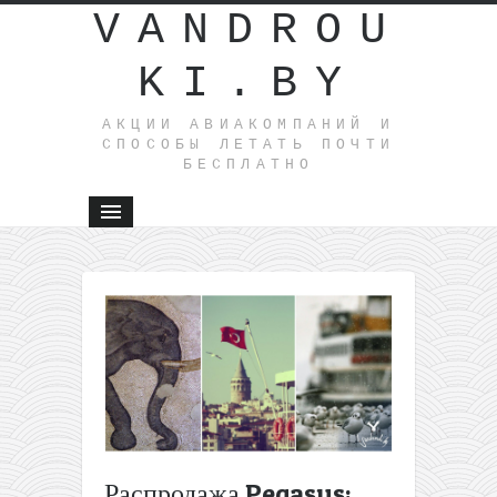
VANDROU
KI.BY
АКЦИИ АВИАКОМПАНИЙ И
СПОСОБЫ ЛЕТАТЬ ПОЧТИ
БЕСПЛАТНО
←
АААА
поездки
из Литвы
в
Берлин
и
Варшаву
всего за
1€
Распродажа Pegasus:
Распродажа