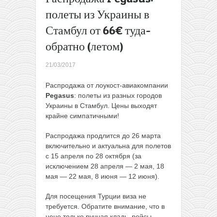
Ryanair: 100
полеты из Украины в
000 билетов
Стамбул от 66€ туда-
по Европе
за 5€
обратно (летом)
(апрель-
май)
→
21/03/2017
Распродажа от лоукост-авиакомпании
Pegasus
: полеты из разных городов
Украины в Стамбул. Цены выходят
крайне симпатичными!
Распродажа продлится до 26 марта
включительно и актуальна для полетов
с 15 апреля по 28 октября (за
исключением 28 апреля — 2 мая, 18
мая — 22 мая, 8 июня — 12 июня).
Для посещения Турции виза не
требуется. Обратите внимание, что в
цене только ручная кладь, рейсы