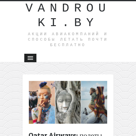
VANDROU
KI.BY
АКЦИИ АВИАКОМПАНИЙ И
СПОСОБЫ ЛЕТАТЬ ПОЧТИ
БЕСПЛАТНО
←
Хит!
Из
Варшавы
в
Бельгию
и
Италию
за 8,9€
туда-
Qatar Airways: полеты
обратно