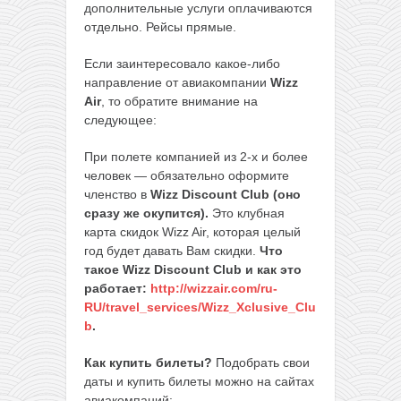
дополнительные услуги оплачиваются
отдельно. Рейсы прямые.
Если заинтересовало какое-либо
направление от авиакомпании
Wizz
Air
, то обратите внимание на
следующее:
При полете компанией из 2-х и более
человек — обязательно оформите
членство в
Wizz Discount Club (оно
сразу же окупится).
Это клубная
карта скидок Wizz Air, которая целый
год будет давать Вам скидки.
Что
такое Wizz Discount Club и как это
работает:
http://wizzair.com/ru-
RU/travel_services/Wizz_Xclusive_Clu
b
.
Как купить билеты?
Подобрать свои
даты и купить билеты можно на сайтах
авиакомпаний: