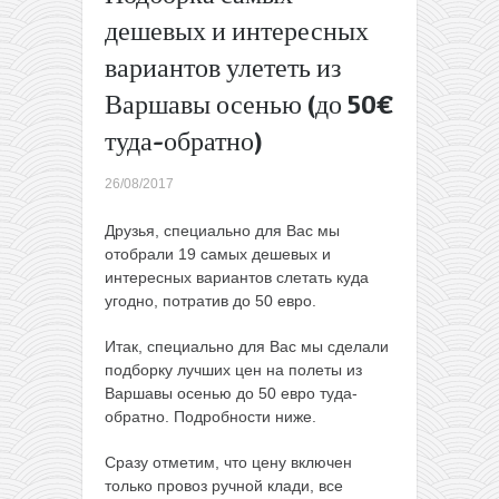
от 39€
дешевых и интересных
туда-
вариантов улететь из
обратно
Лето
Варшавы осенью (до 50€
продолжается:
туда-обратно)
5 мест для
пляжного
отдыха
26/08/2017
осенью с
перелетами
Друзья, специально для Вас мы
до 90€ туда-
отобрали 19 самых дешевых и
обратно!
→
интересных вариантов слетать куда
угодно, потратив до 50 евро.
Итак, специально для Вас мы сделали
подборку лучших цен на полеты из
Варшавы осенью до 50 евро туда-
обратно. Подробности ниже.
Сразу отметим, что цену включен
только провоз ручной клади, все