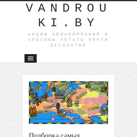
VANDROU
KI.BY
АКЦИИ АВИАКОМПАНИЙ И
СПОСОБЫ ЛЕТАТЬ ПОЧТИ
БЕСПЛАТНО
←
Летим 
Испанию!
Полеты и
Варшавы 
Барселон
Аликанте
Валенсию
Севилью 
на
Подборка самых
Майорку