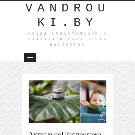
VANDROU
KI.BY
АКЦИИ АВИАКОМПАНИЙ И
СПОСОБЫ ЛЕТАТЬ ПОЧТИ
БЕСПЛАТНО
←
Распрод
у Ryanair:
000 000
билетов 
осень со
скидкой
25%!
Полеты
Актуально! Распродажа
из