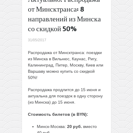
Вильнюса
от Минсктранса: 8
на Бали
направлений из Минска
всего от
439€
со скидкой 50%
туда-
обратно!
31/05/2017
(октябрь-
март)
→
Распродажа от Минсктранса: поездки
из Минска в Вильнюс, Каунас, Ригу,
Калининград, Питер, Москву, Киев или
Варшаву можно купить со скидкой
50%!
Распродажа продлится до 15 июня и
актуальна для поездок в одну сторону
(из Минска) до 15 июня.
Стоимость билетов (в BYN):
Минск-Москва:
20 руб.
вместо
40 руб.