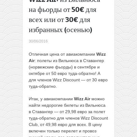
или
на фьорды от 50€ для
прощай
всех или от 30€ для
билеты
за 1€?
избранных (осенью)
→
30/06/2016
Отличная цена от авиакомпании
Wizz
Air
: полеты из Вильнюса в Ставангер
(норвежские фьорды) в сентябре и
октябре от 50 евро туда-обратно! А
для членов Wizz Discount — от 30 евро
туда-обратно.
Итак, у авиакомпании
Wizz Air
можно
найти недорогие билеты из Вильнюса
в Ставангер — от 29,98 евро за полет
туда-обратно для членов Wizz Discount
Club, от 49,98 евро для всех. В цену
включен только перелет и провоз