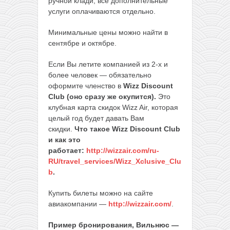
ручной клади, все дополнительные
услуги оплачиваются отдельно.
Минимальные цены можно найти в
сентябре и октябре.
Если Вы летите компанией из 2-х и
более человек — обязательно
оформите членство в
Wizz Discount
Club (оно сразу же окупится).
Это
клубная карта скидок Wizz Air, которая
целый год будет давать Вам
скидки.
Что такое Wizz Discount Club
и как это
работает:
http://wizzair.com/ru-
RU/travel_services/Wizz_Xclusive_Clu
b
.
Купить билеты можно на сайте
авиакомпании —
http://wizzair.com/
.
Пример бронирования, Вильнюс —