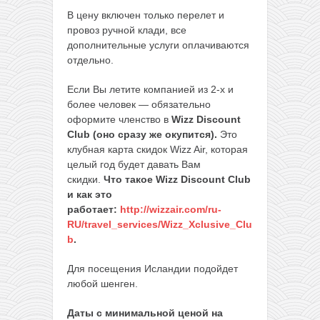
В цену включен только перелет и
провоз ручной клади, все
дополнительные услуги оплачиваются
отдельно.
Если Вы летите компанией из 2-х и
более человек — обязательно
оформите членство в
Wizz Discount
Club (оно сразу же окупится).
Это
клубная карта скидок Wizz Air, которая
целый год будет давать Вам
скидки.
Что такое Wizz Discount Club
и как это
работает:
http://wizzair.com/ru-
RU/travel_services/Wizz_Xclusive_Clu
b
.
Для посещения Исландии подойдет
любой шенген.
Даты с минимальной ценой на