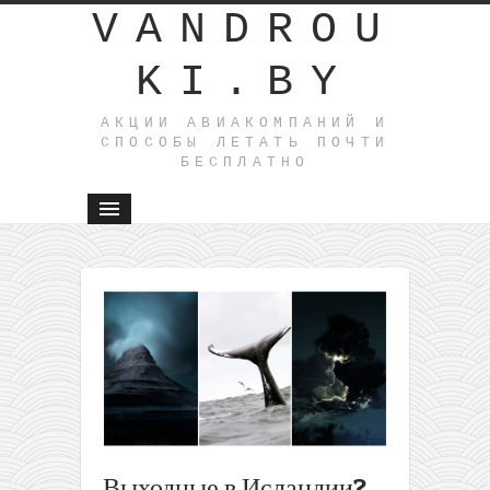
VANDROU
KI.BY
АКЦИИ АВИАКОМПАНИЙ И
СПОСОБЫ ЛЕТАТЬ ПОЧТИ
БЕСПЛАТНО
←
Распрод
от LOT:
полеты и
Варшавы
Европе о
60€ туда-
обратно
(октябрь-
Выходные в Исландии?
март)