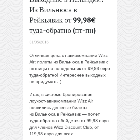
AZAL:
Из Вильнюса в
полеты
Рейкьявик от 99,98€
из
России и
туда-обратно (пт-пн)
Украины
в Баку,
31/05/2016
Стамбул,
Тегеран
Отличная цена от авиакомпании Wizz
и другие
Air: полеты из Вильнюса в Рейкьявик с
от 69€
пятницы по понедельник от 99,98 евро
туда-
туда-обратно! Интереснее выходных
обратно
не придумать :)
→
Итак, в системе бронирования
лоукост-авиакомпании Wizz Air
появились дешевые билеты
из Вильнюса в Рейкьявик — полет
туда-обратно обойдется от 99,98 евро
для членов Wizz Discount Club, от
119,98 евро для всех.