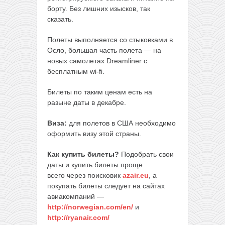
борту. Без лишних изысков, так
сказать.
Полеты выполняется со стыковками в
Осло, большая часть полета — на
новых самолетах Dreamliner с
бесплатным wi-fi.
Билеты по таким ценам есть на
разыне даты в декабре.
Виза:
для полетов в США необходимо
оформить визу этой страны.
Как купить билеты?
Подобрать свои
даты и купить билеты проще
всего через поисковик
azair.eu
, а
покупать билеты следует на сайтах
авиакомпаний —
http://norwegian.com/en/
и
http://ryanair.com/