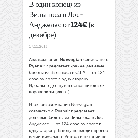
В один конец: из
обратно
(весна-
Вильнюса в Лос-
осень
Анджелес от 124€ (в
2017)
Последний
декабре)
шанс! Две
отличных
17/11/2016
акции от
крупнейших
Авиакомпания
Norwegian
совместно с
лоукост-
Ryanair
предлагает крайне дешевые
авиакомпанй
билеты из Вильнюса в США — от 124
Европы!
→
евро за полет в одну сторону.
Идеально для путешественников или
поравалильщиков :)
Итак, авиакомпания Norwegian
совместно с Ryanair предлагает
дешевые билеты из Вильнюса в Лос-
Анджелес — от 124 евро за полет в
одну сторону. В цену не входит провоз
регистрируемого багажа и питание на