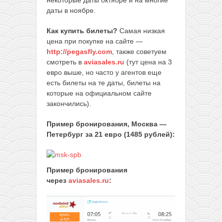
некоторые даты октябре и на многие
даты в ноябре.
Как купить билеты?
Самая низкая
цена при покупке на сайте —
http://pegasfly.com
, также советуем
смотреть в
aviasales.ru
(тут цена на 3
евро выше, но часто у агентов еще
есть билеты на те даты, билеты на
которые на официальном сайте
закончились).
Пример бронирования, Москва —
Петербург за 21 евро (1485 рублей):
Пример бронирования
через
aviasales.ru
: