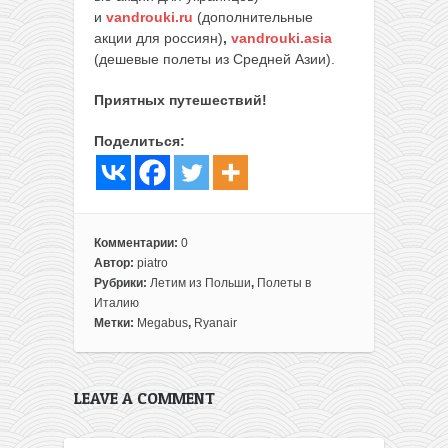
и
vandrouki.ru
(дополнительные
акции для россиян)
,
vandrouki.asia
(дешевые полеты из Средней Азии).
Приятных путешествий!
Поделиться:
Комментарии:
0
Автор:
piatro
Рубрики:
Летим из Польши
,
Полеты в
Италию
Метки:
Megabus
,
Ryanair
LEAVE A COMMENT