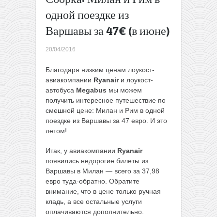
из
одной поездке из
Минска
Варшавы за 47€ (в июне)
в
Москву,
Львов
20/04/2016
или
Варшаву
Благодаря низким ценам лоукост-
за 230
авиакомпании
Ryanair
и лоукост-
000
автобуса
Megabus
мы можем
рублей
получить интересное путешествие по
→
смешной цене: Милан и Рим в одной
поездке из Варшавы за 47 евро. И это
летом!
Итак, у авиакомпании
Ryanair
появились недорогие билеты из
Варшавы в Милан — всего за 37,98
евро туда-обратно. Обратите
внимание, что в цене только ручная
кладь, а все остальные услуги
оплачиваются дополнительно.