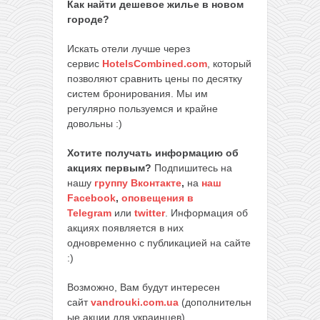
Как найти дешевое жилье в новом
городе?
Искать отели лучше через
сервис
HotelsCombined.com
, который
позволяют сравнить цены по десятку
систем бронирования. Мы им
регулярно пользуемся и крайне
довольны :)
Хотите получать информацию об
акциях первым?
Подпишитесь на
нашу
группу Вконтакте
,
на
наш
Facebook
,
оповещения в
Telegram
или
twitter
. Информация об
акциях появляется в них
одновременно с публикацией на сайте
:)
Возможно, Вам будут интересен
сайт
vandrouki.com.ua
(дополнительн
ые акции для украинцев)