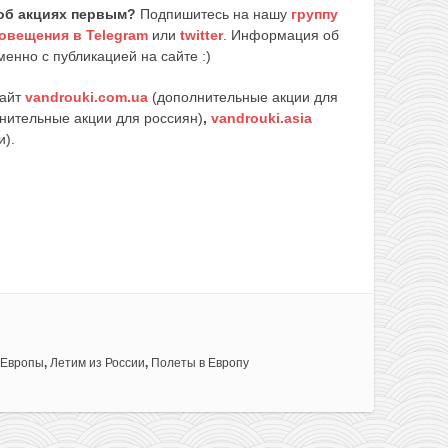
об акциях первым?
Подпишитесь на нашу
группу
овещения в Telegram
или
twitter
. Информация об
енно с публикацией на сайте :)
сайт
vandrouki.com.ua
(дополнительные акции для
нительные акции для россиян)
,
vandrouki.asia
и).
 Европы
,
Летим из России
,
Полеты в Европу