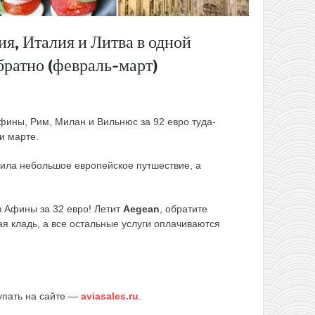
ия, Италия и Литва в одной
братно (февраль-март)
Афины, Рим, Милан и Вильнюс за 92 евро туда-
и марте.
вила небольшое европейское путшествие, а
 Афины за 32 евро! Летит
Aegean
, обратите
ая кладь, а все остальные услуги оплачиваются
упать на сайте —
aviasales.ru
.