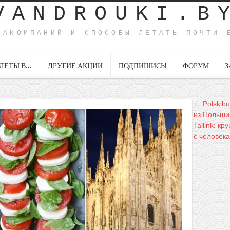
VANDROUKI.B
ИАКОМПАНИЙ И СПОСОБЫ ЛЕТАТЬ ПОЧТИ 
ЛЕТЫ В…
ДРУГИЕ АКЦИИ
ПОДПИШИСЬ!
ФОРУМ
З
←
Polskib
из Польши 
Tallink: к
с человека