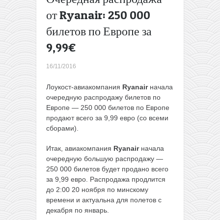
и др от
от Ryanair: 250 000
85€
билетов по Европе за
туда-
обратно
9,99€
(лето)
Eurowings:
16/11/2016
полеты из
Германии в
Лоукост-авиакомпания
Ryanair
начала
Доминикану
очередную распродажу билетов по
за 300€
Европе — 250 000 билетов по Европе
туда-
продают всего за 9,99 евро (со всеми
обратно
сборами).
(январь-
март)
→
Итак, авиакомпания
Ryanair
начала
очередную большую распродажу —
250 000 билетов будет продано всего
за 9,99 евро. Распродажа продлится
до 2:00 20 ноября по минскому
времени и актуальна для полетов с
декабря по январь.