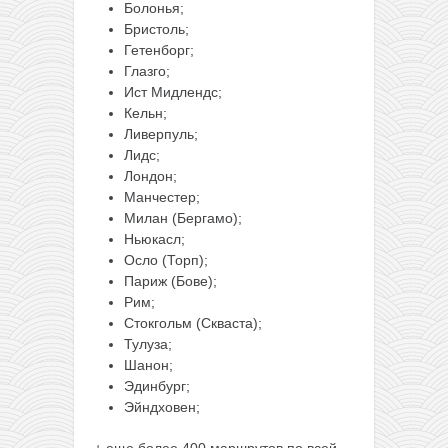
Болонья;
Бристоль;
Гетенборг;
Глазго;
Ист Мидлендс;
Кельн;
Ливерпуль;
Лидс;
Лондон;
Манчестер;
Милан (Бергамо);
Ньюкасл;
Осло (Торп);
Париж (Бове);
Рим;
Стокгольм (Скваста);
Тулуза;
Шанон;
Эдинбург;
Эйндховен;
+ еще более 400 маршрутов по всей