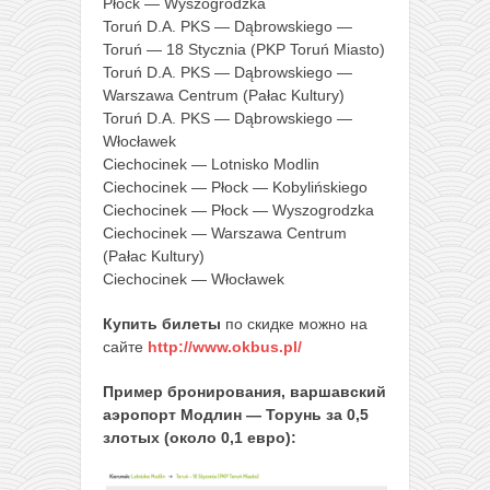
Płock — Wyszogrodzka
Toruń D.A. PKS — Dąbrowskiego —
Toruń — 18 Stycznia (PKP Toruń Miasto)
Toruń D.A. PKS — Dąbrowskiego —
Warszawa Centrum (Pałac Kultury)
Toruń D.A. PKS — Dąbrowskiego —
Włocławek
Ciechocinek — Lotnisko Modlin
Ciechocinek — Płock — Kobylińskiego
Ciechocinek — Płock — Wyszogrodzka
Ciechocinek — Warszawa Centrum
(Pałac Kultury)
Ciechocinek — Włocławek
Купить билеты
по скидке можно на
сайте
http://www.okbus.pl/
Пример бронирования, варшавский
аэропорт Модлин — Торунь за 0,5
злотых (около 0,1 евро):