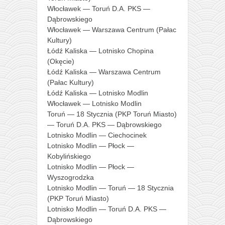
Włocławek — Toruń D.A. PKS —
Dąbrowskiego
Włocławek — Warszawa Centrum (Pałac
Kultury)
Łódź Kaliska — Lotnisko Chopina
(Okęcie)
Łódź Kaliska — Warszawa Centrum
(Pałac Kultury)
Łódź Kaliska — Lotnisko Modlin
Włocławek — Lotnisko Modlin
Toruń — 18 Stycznia (PKP Toruń Miasto)
— Toruń D.A. PKS — Dąbrowskiego
Lotnisko Modlin — Ciechocinek
Lotnisko Modlin — Płock —
Kobylińskiego
Lotnisko Modlin — Płock —
Wyszogrodzka
Lotnisko Modlin — Toruń — 18 Stycznia
(PKP Toruń Miasto)
Lotnisko Modlin — Toruń D.A. PKS —
Dąbrowskiego