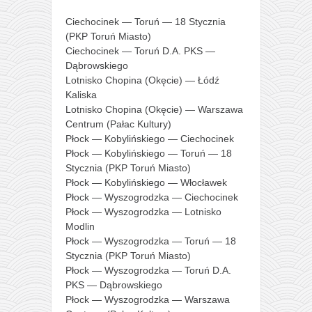
Ciechocinek — Toruń — 18 Stycznia
(PKP Toruń Miasto)
Ciechocinek — Toruń D.A. PKS —
Dąbrowskiego
Lotnisko Chopina (Okęcie) — Łódź
Kaliska
Lotnisko Chopina (Okęcie) — Warszawa
Centrum (Pałac Kultury)
Płock — Kobylińskiego — Ciechocinek
Płock — Kobylińskiego — Toruń — 18
Stycznia (PKP Toruń Miasto)
Płock — Kobylińskiego — Włocławek
Płock — Wyszogrodzka — Ciechocinek
Płock — Wyszogrodzka — Lotnisko
Modlin
Płock — Wyszogrodzka — Toruń — 18
Stycznia (PKP Toruń Miasto)
Płock — Wyszogrodzka — Toruń D.A.
PKS — Dąbrowskiego
Płock — Wyszogrodzka — Warszawa