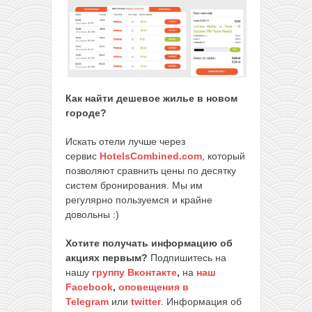
Как найти дешевое жилье в новом
городе?
Искать отели лучше через
сервис
HotelsCombined.com
, который
позволяют сравнить цены по десятку
систем бронирования. Мы им
регулярно пользуемся и крайне
довольны :)
Хотите получать информацию об
акциях первым?
Подпишитесь на
нашу
группу Вконтакте
,
на
наш
Facebook
,
оповещения в
Telegram
или
twitter
. Информация об