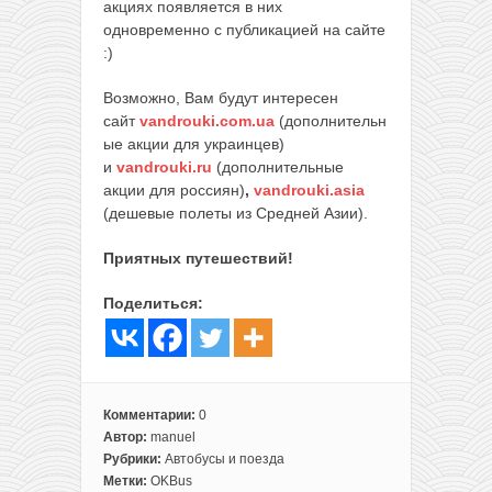
акциях появляется в них
одновременно с публикацией на сайте
:)
Возможно, Вам будут интересен
сайт
vandrouki.com.ua
(дополнительн
ые акции для украинцев)
и
vandrouki.ru
(дополнительные
акции для россиян)
,
vandrouki.asia
(дешевые полеты из Средней Азии).
Приятных путешествий!
Поделиться:
Комментарии:
0
Автор:
manuel
Рубрики:
Автобусы и поезда
Метки:
OKBus