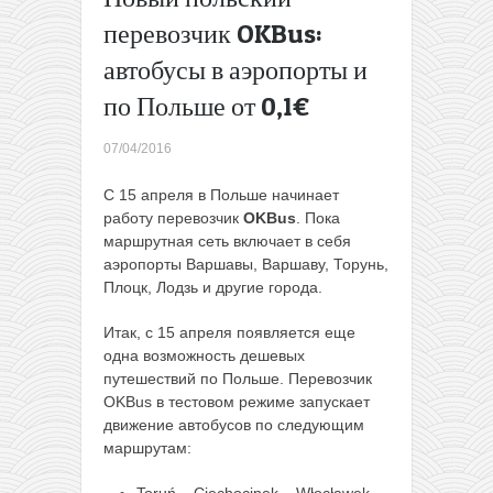
сторону
перевозчик OKBus:
Большая
автобусы в аэропорты и
распродажа
airBaltic:
по Польше от 0,1€
осталось
всего 10000
07/04/2016
билетов от
15€
С 15 апреля в Польше начинает
(апрель-
работу перевозчик
OKBus
. Пока
декабрь)
→
маршрутная сеть включает в себя
аэропорты Варшавы, Варшаву, Торунь,
Плоцк, Лодзь и другие города.
Итак, с 15 апреля появляется еще
одна возможность дешевых
путешествий по Польше. Перевозчик
OKBus в тестовом режиме запускает
движение автобусов по следующим
маршрутам:
Toruń – Ciechocinek – Włocławek –