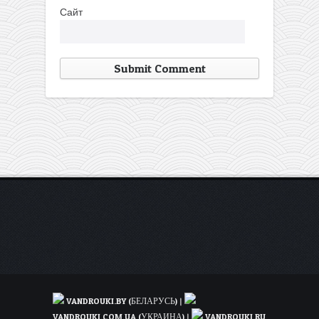
Сайт
VANDROUKI.BY (БЕЛАРУСЬ)
|
VANDROUKI.COM.UA (УКРАИНА)
|
VANDROUKI.RU