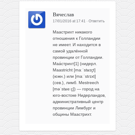
Вячеслав
17/01/2016 at 17:41
·
Ответить
Маастрихт никакого
отношения к Голландии
не имеет. И находится в
самой удалённой
провинции от Голландии.
Маа́стрихт[1] (нидерл.
Maastricht [maːˈstʁɪçt]
(южн.) или [maːˈstɾɪxt]
(сев.), лимб. Mestreech
[məˈstʁeːç]) — город на
юго-востоке Нидерландов,
административный центр
провинции Лимбург и
общины Маастрихт.