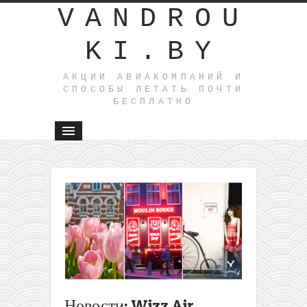
VANDROU
KI.BY
АКЦИИ АВИАКОМПАНИЙ И
СПОСОБЫ ЛЕТАТЬ ПОЧТИ
БЕСПЛАТНО
←
Русски
Ryanair:
«Победа
устраива
распрода
с ценами
12€ в одн
сторону, 
цене баг
Новости: Wizz Air
Ecolines: