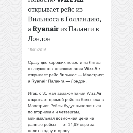
из
открывает рейс из
Минска
Вильнюса в Голландию,
в Киев
за 5,5€ в
а Ryanair из Паланги в
одну
сторону
Лондон
(январь-
март)
→
15/01/2016
Сразу две хороших новости из Литвы
от лоукостов: авиакомпания
Wizz Air
открывает рейс Вильнюс — Маастрихт,
а
Ryanair
Паланга — Лондон.
Итак, с 31 мая авиакомпания Wizz Air
открывает прямой рейс из Вильнюса в
Маастрихт. Рейсы будут выполняться
по вторникам и четвергам,
минимальная возможная цена на
данные рейсы — от 14,99 евро за
полет в одну сторону.