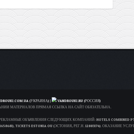
DROUKI.COM.UA (УКРАИНА)
|
VANDROUKI.RU (РОССИЯ)
ОВАНИИ МАТЕРИАЛОВ ПРЯМАЯ ССЫЛКА НА САЙТ ОБЯЗАТЕЛЬНА.
КЛАМНЫЕ ОБЪЯВЛЕНИЯ СЛЕДУЮЩИХ КОМПАНИЙ: HOTELS COMBINED PTY LT
1658681), TICKETS ESTONIA OU (ЭСТОНИЯ, РЕГ.Н. 12883174). ОКАЗАНИЕ УСЛУ