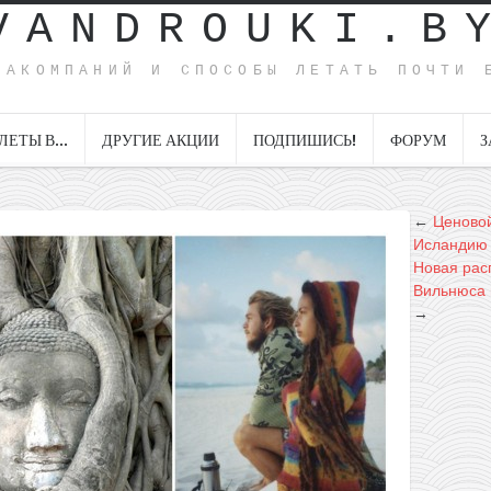
VANDROUKI.B
ИАКОМПАНИЙ И СПОСОБЫ ЛЕТАТЬ ПОЧТИ 
ЛЕТЫ В…
ДРУГИЕ АКЦИИ
ПОДПИШИСЬ!
ФОРУМ
З
←
Ценовой
Исландию з
Новая расп
Вильнюса и
→