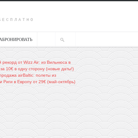
Y
БЕСПЛАТНО
АБРОНИРОВАТЬ
 рекорд от Wizz Air: из Вильнюса в
а 10€ в одну сторону (новые даты!)
родажа airBaltic: полеты из
 Риги в Европу от 29€ (май-октябрь)