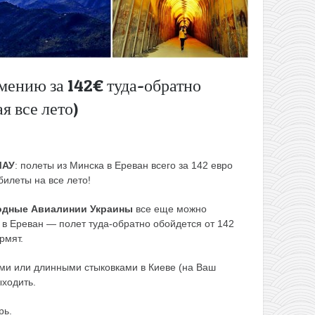
мению за 142€ туда-обратно
я все лето)
МАУ
: полеты из Минска в Ереван всего за 142 евро
билеты на все лето!
дные Авиалинии Украины
все еще можно
в Ереван — полет туда-обратно обойдется от 142
рмят.
ми или длинными стыковками в Киеве (на Ваш
ыходить.
рь.