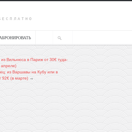
Y
БЕСПЛАТНО
АБРОНИРОВАТЬ
: из Вильнюса в Париж от 30€ туда-
 апреле)
ец: из Варшавы на Кубу или в
 92€ (в марте)
→