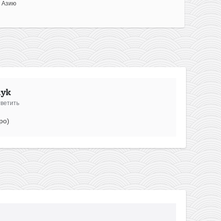
 Азию
hyk
ветить
ро)