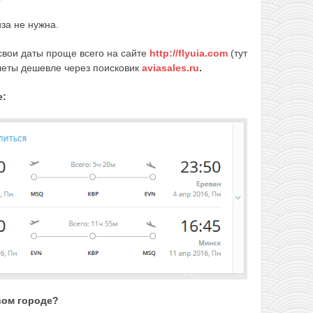
за не нужна.
вои даты проще всего на сайте
http://flyuia.com
(тут
илеты дешевле через поисковик
aviasales.ru
.
е:
вом городе?