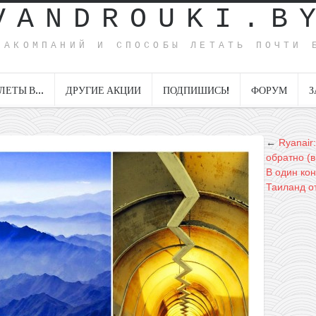
VANDROUKI.B
ИАКОМПАНИЙ И СПОСОБЫ ЛЕТАТЬ ПОЧТИ 
ЛЕТЫ В…
ДРУГИЕ АКЦИИ
ПОДПИШИСЬ!
ФОРУМ
З
←
Ryanair
обратно (в
В один кон
Таиланд от