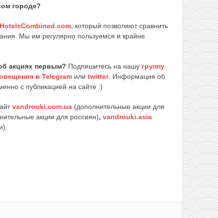
вом городе?
HotelsCombined.com
, который позволяют сравнить
ания. Мы им регулярно пользуемся и крайне
об акциях первым?
Подпишитесь на нашу
группу
овещения в Telegram
или
twitter
. Информация об
енно с публикацией на сайте :)
сайт
vandrouki.com.ua
(дополнительные акции для
нительные акции для россиян)
,
vandrouki.asia
и).