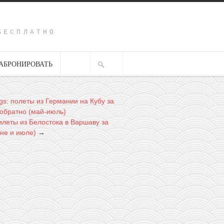
Y
БЕСПЛАТНО
АБРОНИРОВАТЬ
gs: полеты из Германии на Кубу за
-обратно (май-июль)
илеты из Белостока в Варшаву за
юне и июле)
→