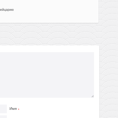
вейцарию
Имя
*