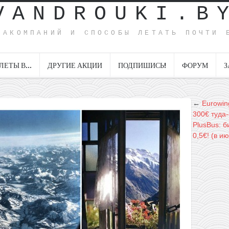
VANDROUKI.B
ИАКОМПАНИЙ И СПОСОБЫ ЛЕТАТЬ ПОЧТИ 
ЛЕТЫ В…
ДРУГИЕ АКЦИИ
ПОДПИШИСЬ!
ФОРУМ
З
←
Eurowin
300€ туда
PlusBus: б
0,5€! (в и