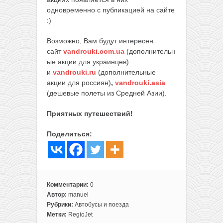
одновременно с публикацией на сайте
:)
Возможно, Вам будут интересен
сайт
vandrouki.com.ua
(дополнительн
ые акции для украинцев)
и
vandrouki.ru
(дополнительные
акции для россиян)
,
vandrouki.asia
(дешевые полеты из Средней Азии).
Приятных путешествий!
Поделиться:
Комментарии:
0
Автор:
manuel
Рубрики:
Автобусы и поезда
Метки:
RegioJet