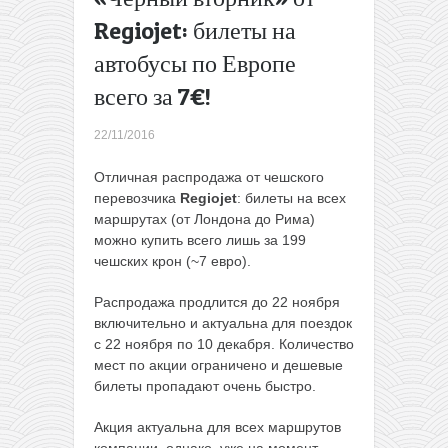
декабре)
Regiojet: билеты на
Доступная
автобусы по Европе
экзотика:
из
всего за 7€!
Варшавы
в Гамбию
22/11/2016
за 225€
туда-
Отличная распродажа от чешского
обратно
перевозчика
Regiojet
: билеты на всех
(в
маршрутах (от Лондона до Рима)
середине
можно купить всего лишь за 199
декабря)
чешских крон (~7 евро).
→
Распродажа продлится до 22 ноября
включительно и актуальна для поездок
с 22 ноября по 10 декабря. Количество
мест по акции ограничено и дешевые
билеты пропадают очень быстро.
Акция актуальна для всех маршрутов
компании, однако, уже на момент