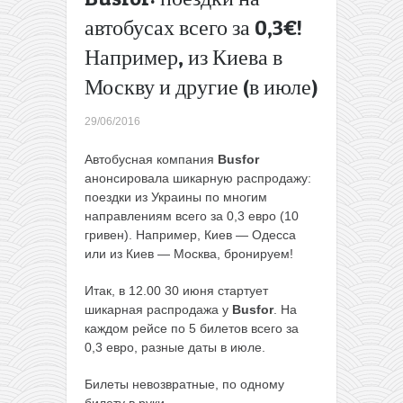
новогодние
автобусах всего за 0,3€!
праздники за
Например, из Киева в
67€!
→
Москву и другие (в июле)
29/06/2016
Автобусная компания
Busfor
анонсировала шикарную распродажу:
поездки из Украины по многим
направлениям всего за 0,3 евро (10
гривен). Например, Киев — Одесса
или из Киев — Москва, бронируем!
Итак, в 12.00 30 июня стартует
шикарная распродажа у
Busfor
. На
каждом рейсе по 5 билетов всего за
0,3 евро, разные даты в июле.
Билеты невозвратные, по одному
билету в руки.