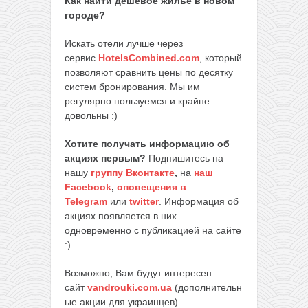
Как найти дешевое жилье в новом
городе?
Искать отели лучше через
сервис
HotelsCombined.com
, который
позволяют сравнить цены по десятку
систем бронирования. Мы им
регулярно пользуемся и крайне
довольны :)
Хотите получать информацию об
акциях первым?
Подпишитесь на
нашу
группу Вконтакте
,
на
наш
Facebook
,
оповещения в
Telegram
или
twitter
. Информация об
акциях появляется в них
одновременно с публикацией на сайте
:)
Возможно, Вам будут интересен
сайт
vandrouki.com.ua
(дополнительн
ые акции для украинцев)