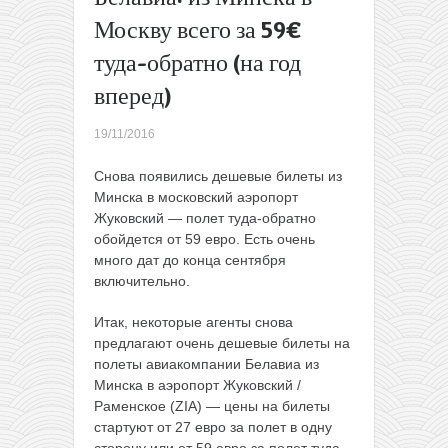
Hainan
Москву всего за 59€
Airlines:
туда-обратно (на год
полеты
из
вперед)
Москвы
в
19/11/2016
Таиланд
за 301€
Снова появились дешевые билеты из
туда-
Минска в московский аэропорт
обратно
Жуковский — полет туда-обратно
(в
обойдется от 59 евро. Есть очень
декабре)
много дат до конца сентября
→
включительно.
Итак, некоторые агенты снова
предлагают очень дешевые билеты на
полеты авиакомпании Белавиа из
Минска в аэропорт Жуковский /
Раменское (ZIA) — цены на билеты
стартуют от 27 евро за полет в одну