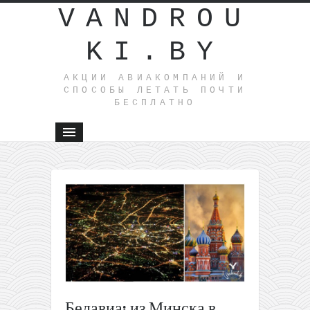
VANDROU
KI.BY
АКЦИИ АВИАКОМПАНИЙ И
СПОСОБЫ ЛЕТАТЬ ПОЧТИ
БЕСПЛАТНО
←
Air
India: из
Москвы
на Шри-
Ланку от
292€
туда-
обратно
(ноябрь-
Белавиа: из Минска в
октябрь)