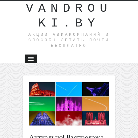
VANDROU
KI.BY
АКЦИИ АВИАКОМПАНИЙ И
СПОСОБЫ ЛЕТАТЬ ПОЧТИ
БЕСПЛАТНО
←
Подборка
лучших
цен на
полеты
из
Польши в
Европу
от 6€
Актуально! Распродажа
туда-