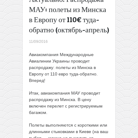
обратно
МАУ: полеты из Минска
Белавиа
в Европу от 110€ туда-
+ Hainan
Airlines:
обратно (октябрь-апрель)
из
Минска в
11/09/2016
Японию
от 320€
Авиакомпания Международные
туда-
Авиалинии Украины проводит
обратно
распродажу: полеты из Минска в
(с
Европу от 110 евро туда-обратно.
багажом)
Вперед!
→
Итак, авиакомпания МАУ проводит
распродажу из Минска. В цену
включен перелет с регистрируемым
багажом.
Полеты выполняются с короткими или
длинными стыковками в Киеве (на ваш
выбор — можно не выходить из