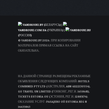
VANDROUKI.BY (БЕЛАРУСЬ)
|
VANDROUKI.COM.UA (УКРАИНА)
|
VANDROUKI.RU
(РОССИЯ)
© VANDROUKI.BY 2026. ПРИ КОПИРОВАНИИ
МАТЕРИАЛОВ ПРЯМАЯ ССЫЛКА НА САЙТ
ОБЯЗАТЕЛЬНА.
НА ДАННОЙ СТРАНИЦЕ РАЗМЕЩЕНЫ РЕКЛАМНЫЕ
ОБЪЯВЛЕНИЯ СЛЕДУЮЩИХ КОМПАНИЙ: HOTELS
COMBINED PTY LTD (АВСТРАЛИЯ, ABN 61122130554),
GO TRAVEL UN LIMITED (ГОНКОНГ, РЕГ.Н. 1658681),
TICKETS ESTONIA OU (ЭСТОНИЯ, РЕГ.Н. 12883174).
ОКАЗАНИЕ УСЛУГ: PASAJERO OÜ ESTONIA REG N
14433843