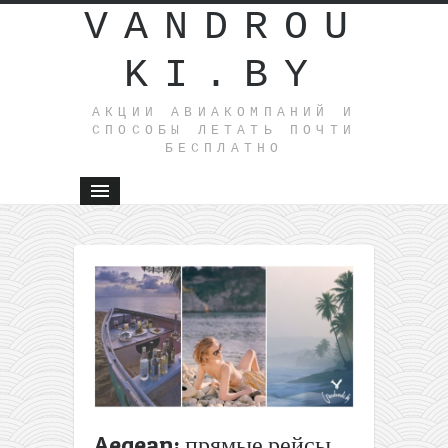
VANDROU
KI.BY
АКЦИИ АВИАКОМПАНИЙ И
СПОСОБЫ ЛЕТАТЬ ПОЧТИ
БЕСПЛАТНО
←
Ryanai
полеты и
Вильнюс
в
Барселон
от 88€
туда-
обратно (
августе)
Aegean: прямые рейсы
Air China: