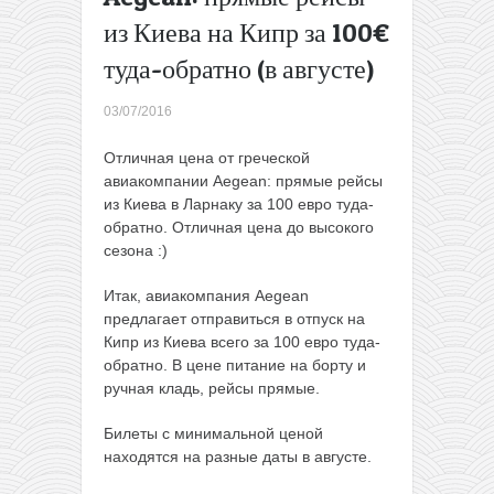
из Москвы
из Киева на Кипр за 100€
в Новую
туда-обратно (в августе)
Зеландию
и
Австралию
03/07/2016
от 570€
туда-
Отличная цена от греческой
обратно
авиакомпании Aegean: прямые рейсы
(сентябрь-
из Киева в Ларнаку за 100 евро туда-
март)
→
обратно. Отличная цена до высокого
сезона :)
Итак, авиакомпания Aegean
предлагает отправиться в отпуск на
Кипр из Киева всего за 100 евро туда-
обратно. В цене питание на борту и
ручная кладь, рейсы прямые.
Билеты с минимальной ценой
находятся на разные даты в августе.