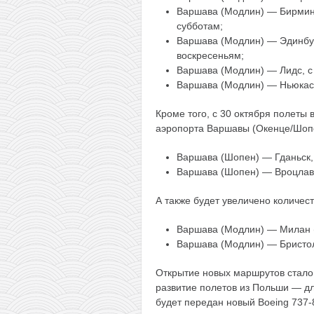
Варшава (Модлин) — Бирминг
субботам;
Варшава (Модлин) — Эдинбург
воскресеньям;
Варшава (Модлин) — Лидс, с 
Варшава (Модлин) — Ньюкасл
Кроме того, с 30 октября полеты 
аэропорта Варшавы (Окенце/Шоп
Варшава (Шопен) — Гданьск, 
Варшава (Шопен) — Вроцлав, 
А также будет увеличено количес
Варшава (Модлин) — Милан (
Варшава (Модлин) — Бристол
Открытие новых маршрутов стало
развитие полетов из Польши — д
будет передан новый Boeing 737-