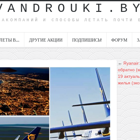
VANDROUKI.B
ИАКОМПАНИЙ И СПОСОБЫ ЛЕТАТЬ ПОЧТИ 
ЛЕТЫ В…
ДРУГИЕ АКЦИИ
ПОДПИШИСЬ!
ФОРУМ
З
←
Ryanair
обратно (
19 актуал
жилья (эк