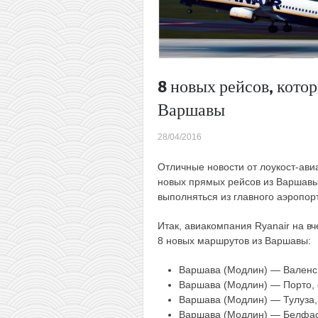
8 новых рейсов, кото
Варшавы
28/04/2016
Отличные новости от лоукост-ав
новых прямых рейсов из Варшавы
выполняться из главного аэропор
Итак, авиакомпания Ryanair на 
8 новых маршрутов из Варшавы:
Варшава (Модлин) — Валенси
Варшава (Модлин) — Порто, с
Варшава (Модлин) — Тулуза, 
Варшава (Модлин) — Белфаст