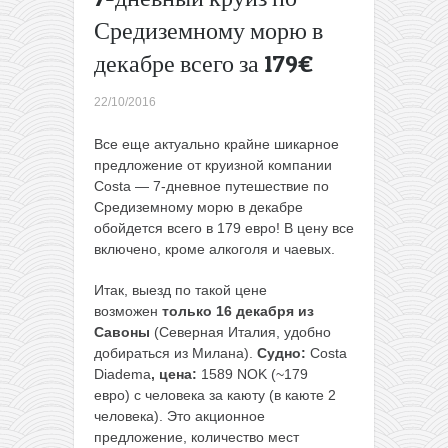
Берлин,
Средиземному морю в
Барселона
декабре всего за 179€
и Милан в
одной
поездке из
22/10/2016
Вильнюса
за 63€
Все еще актуально крайне шикарное
туда-
предложение от круизной компании
обратно
→
Costa — 7-дневное путешествие по
Средиземному морю в декабре
обойдется всего в 179 евро! В цену все
включено, кроме алкоголя и чаевых.
Итак, выезд по такой цене
возможен
только 16 декабря из
Савоны
(Северная Италия, удобно
добираться из Милана).
Судно:
Costa
Diadema
,
цена:
1589 NOK (~179
евро) с человека за каюту (в каюте 2
человека). Это акционное
предложение, количество мест