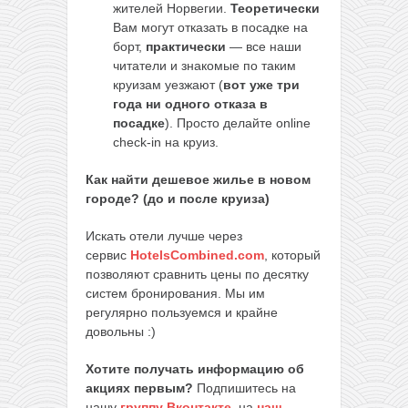
жителей Норвегии.
Теоретически
Вам могут отказать в посадке на
борт,
практически
— все наши
читатели и знакомые по таким
круизам уезжают (
вот уже три
года ни одного отказа в
посадке
). Просто делайте online
check-in на круиз.
Как найти дешевое жилье в новом
городе? (до и после круиза)
Искать отели лучше через
сервис
HotelsCombined.com
, который
позволяют сравнить цены по десятку
систем бронирования. Мы им
регулярно пользуемся и крайне
довольны :)
Хотите получать информацию об
акциях первым?
Подпишитесь на
нашу
группу Вконтакте
,
на
наш