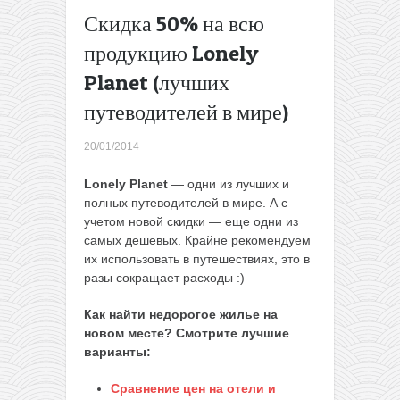
BestBusTravel:
Скидка 50% на всю
распродажа
продукцию Lonely
билетов по
Европе,
Planet (лучших
например
путеводителей в мире)
Амстердам —
Берлин и
Амстердам —
20/01/2014
Париж за 1€!
→
Lonely Planet
— одни из лучших и
полных путеводителей в мире. А с
учетом новой скидки — еще одни из
самых дешевых. Крайне рекомендуем
их использовать в путешествиях, это в
разы сокращает расходы :)
Как найти недорогое жилье на
новом месте? Смотрите лучшие
варианты:
Сравнение цен на отели и