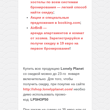
хостелы по всем системам
бронирования — легкий способ
найти скидку
;
Акции и специальные
предложения в booking.com
;
AirBnB —
аренда апартаментов и комнат
от хозяев. Зарегистрируйся и
получи скидку в 19 евро на
первое бронирование
!
Купить всю продукцию
Lonely Planet
со скидкой можно до 23-го января
включительно. Для того, чтобы
получить скидку, при покупке на сайте
http://shop.lonelyplanet.com/
необхо
димо использовать промо-
код:
LPSHOP50
При заказе на сумму от 35 евро или от