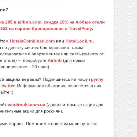
вии?
ка 28$ в airbnb.com
,
скидка 10% на любые отели
 35$ на первое бронирование в TravelPony
.
айтом
HotelsCombined.com
или
HotelLook.ru
,
ы по десятку систем бронирования таким
 остановиться в апартаментах или снять комнату от
ле отеля) – попробуйте
Airbnb
(для новых
бронирование – 20 евро).
об акциях первым?
Подпишитесь на нашу
группу
и
twitter
. Информация об акциях появляется в них
айте :)
сайт
vandrouki.com.ua
(дополнительные акции для
нительные акции для россиян)
.
омментариях. Помогаем с поиском маршрутов
на