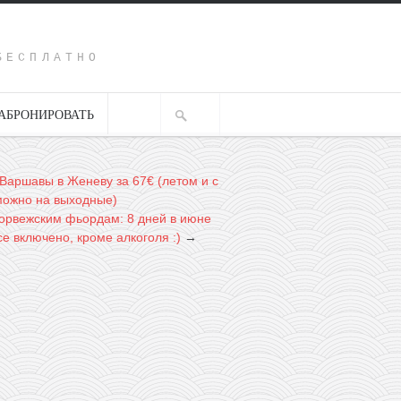
Y
БЕСПЛАТНО
АБРОНИРОВАТЬ
 Варшавы в Женеву за 67€ (летом и с
можно на выходные)
норвежским фьордам: 8 дней в июне
се включено, кроме алкоголя :)
→