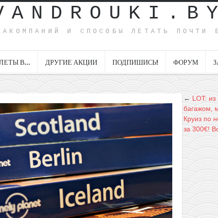
VANDROUKI.B
ИАКОМПАНИЙ И СПОСОБЫ ЛЕТАТЬ ПОЧТИ 
ЛЕТЫ В…
ДРУГИЕ АКЦИИ
ПОДПИШИСЬ!
ФОРУМ
З
←
LOT: из
багажом, 
Круиз по 
за 300€! В