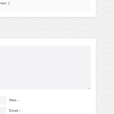
чил :(
Имя
*
Email
*