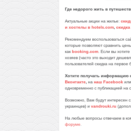
Где недорого жить в путешест
Актуальные акции на жилье:
скид
и хостелы в hotels.com
,
скидка
Рекомендуем воспользоваться с
которые позволяют сравнить цен
как
booking.com
. Если вы хотите
хозяев (часто это выходит дешев
пользователей скидка на первое 
Хотите получать информацию 
Вконтакте
,
на
наш Facebook
ил
одновременно с публикацией на с
Возможно, Вам будут интересен 
украинцев) и
vandrouki.ru
(допол
На любые вопросы отвечаем в к
форуме
.