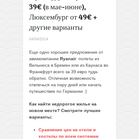
39€ (в мае-июне),
Большая
распродажа
Люксембург от 49€ +
от
туроператора
другие варианты
PAC: круизы в
сентябре-
04/04/2014
ноябре от
239€/неделя
Еще одно хорошее предложение от
(Средиземное
авиакомпании
Ryanair
: полеты из
море)
→
Вильнюса в Бремен или из Каунаса во
Франкфурт всего за 39 евро туда-
обратно. Отличная возможность
отвлечься на пару дней или начать
путешествие по Германии :)
Как найти недорогое жилье на
новом месте? Смотрите лучшие
варианты:
Сравнение цен на отели и
хостелы по всем системам