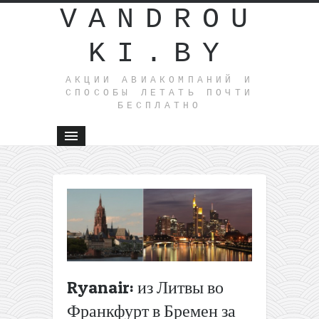
VANDROU
KI.BY
АКЦИИ АВИАКОМПАНИЙ И
СПОСОБЫ ЛЕТАТЬ ПОЧТИ
БЕСПЛАТНО
←
Ryanair:
из Литвы
на
Сицилию
и
Сардини
Ryanair: из Литвы во
от 60€
(май-
Франкфурт в Бремен за
июнь)