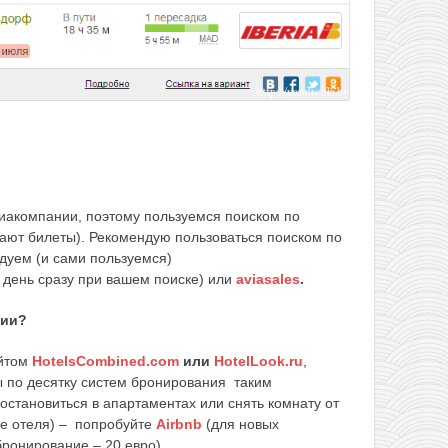
виакомпании, поэтому пользуемся поиском по
ают билеты). Рекомендую пользоваться поиском по
дуем (и сами пользуемся)
 день сразу при вашем поиске) или
aviasales
.
вии?
айтом
HotelsCombined.com
или
HotelLook.ru
,
ы по десятку систем бронирования таким
 остановиться в апартаментах или снять комнату от
ле отеля) – попробуйте
Airbnb
(для новых
бронирование – 20 евро).