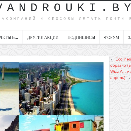
VANDROUKI.B
ИАКОМПАНИЙ И СПОСОБЫ ЛЕТАТЬ ПОЧТИ 
ЛЕТЫ В…
ДРУГИЕ АКЦИИ
ПОДПИШИСЬ!
ФОРУМ
З
←
Ecolines
обратно (в
Wizz Air: 
апрель)
→