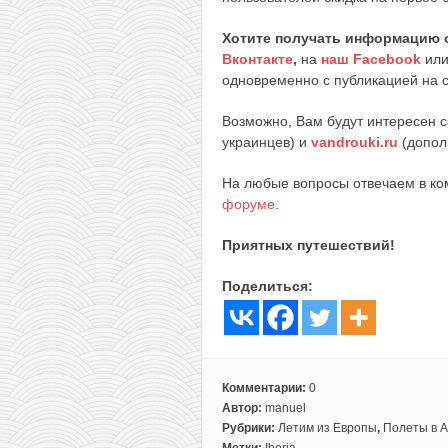
Хотите получать информацию 
Вконтакте
,
на
наш Facebook
ил
одновременно с публикацией на с
Возможно, Вам будут интересен 
украинцев) и
vandrouki.ru
(допол
На любые вопросы отвечаем в к
форуме
.
Приятных путешествий!
Поделиться:
Комментарии:
0
Автор:
manuel
Рубрики:
Летим из Европы
,
Полеты в 
Метки:
Iberia