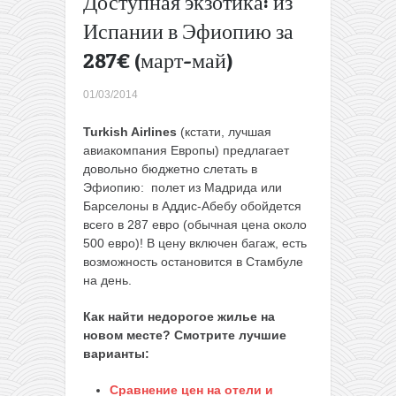
Доступная экзотика: из
Авив за
Испании в Эфиопию за
101€ (до
июня, в
287€ (март-май)
цене
багаж)
→
01/03/2014
Turkish Airlines
(кстати, лучшая
авиакомпания Европы) предлагает
довольно бюджетно слетать в
Эфиопию: полет из Мадрида или
Барселоны в Аддис-Абебу обойдется
всего в 287 евро (обычная цена около
500 евро)! В цену включен багаж, есть
возможность остановится в Стамбуле
на день.
Как найти недорогое жилье на
новом месте? Смотрите лучшие
варианты:
Сравнение цен на отели и