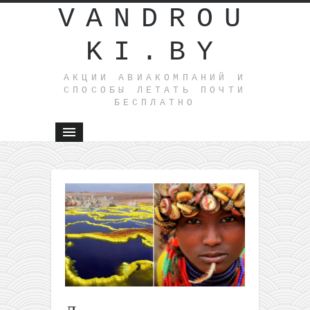
VANDROU
KI.BY
АКЦИИ АВИАКОМПАНИЙ И
СПОСОБЫ ЛЕТАТЬ ПОЧТИ
БЕСПЛАТНО
←
Megabus:
автобусы
по США
за 1$
(апрель-
май)
El Al: из
Варшавы
в Тель-