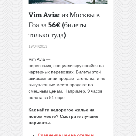
Марсель
из
Vim Avia: из Москвы в
Варшавы
Гоа за 56€ (билеты
за 52€
→
только туда)
19/04/2013
Vim Avia —
перевозчик, специализирующийся на
чартерных перевозках. Билеты этой
авиакомпании продают агенства, и не
выкупленные места продают по
смешным ценам. Например, 9 часов
полета за 51 евро.
Как найти недорогое жилье на
новом месте? Смотрите лучшие
варианты:
Сравнение цен на отели и