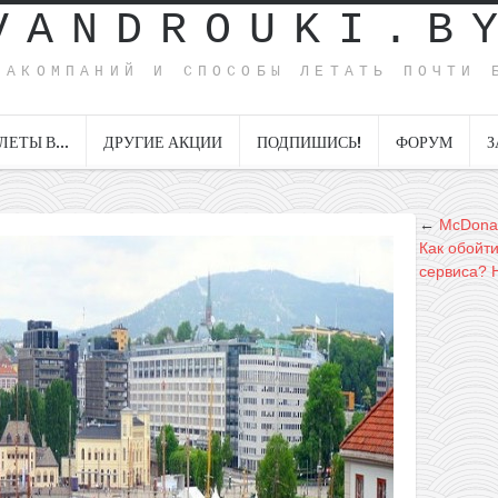
VANDROUKI.B
ИАКОМПАНИЙ И СПОСОБЫ ЛЕТАТЬ ПОЧТИ 
ЛЕТЫ В…
ДРУГИЕ АКЦИИ
ПОДПИШИСЬ!
ФОРУМ
З
←
McDonal
Как обойти
сервиса? H