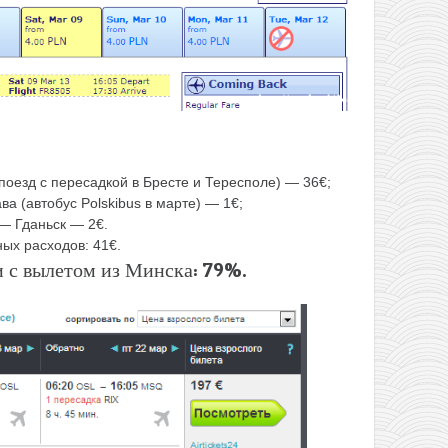
оезд с пересадкой в Бресте и Тересполе) — 36€;
 (автобус Polskibus в марте) — 1€;
— Гданьск — 2€.
ных расходов: 41€.
и с вылетом из Минска: 79%.