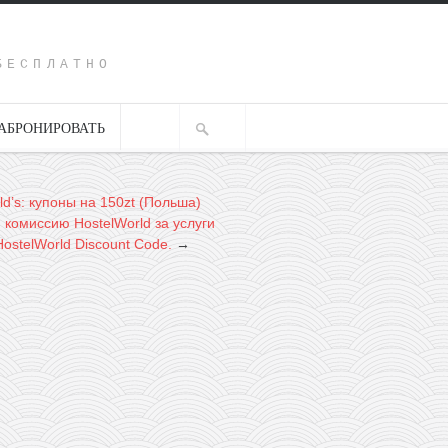
Y
БЕСПЛАТНО
АБРОНИРОВАТЬ
d’s: купоны на 150zt (Польша)
 комиссию HostelWorld за услуги
ostelWorld Discount Code.
→