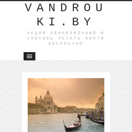
VANDROU
KI.BY
АКЦИИ АВИАКОМПАНИЙ И
СПОСОБЫ ЛЕТАТЬ ПОЧТИ
БЕСПЛАТНО
←
Ryanair: в
Осло из
Вильнюс
за 22€
(март)
Wizz Air:
Скандинавия
из Гданьска
от 2€!
→