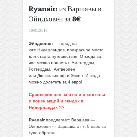
→
Ryanair: из Варшавы в
Эйндховен за 8€
19/01/2013
Эйндховен
— город на
юге Нидерландов, прекрасное место
для старта путешествия. Отсюда за
час можно попасть в Амстердам,
Роттердам, Антверпен
или Дюссельдорф и Эссен. И сюда
можно долететь за 4 евро!
Сравнение цен на отели и хостелы
и поиск акций и скидок в
Нидерландах >>
Ryanair
предлагает: Варшава —
Эйндховен — Варшава от 7, 5 евро за
туда-обратно.