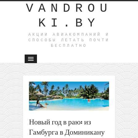
VANDROU
KI.BY
АКЦИИ АВИАКОМПАНИЙ И
СПОСОБЫ ЛЕТАТЬ ПОЧТИ
БЕСПЛАТНО
←
Groupon:
купон на
скидку в
Bravoavia
на 40€ и
как за 10
Новый год в раю: из
получить
Гамбурга в Доминикану
два
авиабиле