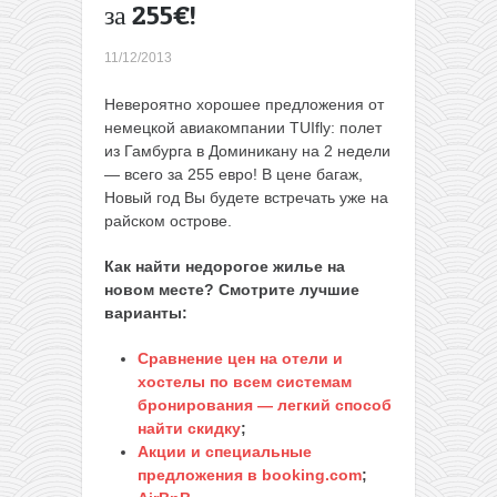
за 255€!
В
Индию
11/12/2013
за 238
евро
Невероятно хорошее предложения от
(или за
немецкой авиакомпании TUIfly: полет
228
из Гамбурга в Доминикану на 2 недели
евро)?
— всего за 255 евро! В цене багаж,
Да!
Новый год Вы будете встречать уже на
Много
райском острове.
дат из
Киева с
Как найти недорогое жилье на
января
новом месте? Смотрите лучшие
до
варианты:
конца
апреля!
Сравнение цен на отели и
→
хостелы по всем системам
бронирования — легкий способ
найти скидку
;
Акции и специальные
предложения в booking.com
;