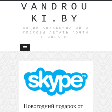
VANDROU
KI.BY
АКЦИИ АВИАКОМПАНИЙ И
СПОСОБЫ ЛЕТАТЬ ПОЧТИ
БЕСПЛАТНО
←
Ночна
распрода
от
SnowTrex
неделя в
горах
включая
ски-пасс 
Новогодний подарок от
99€
(Франция