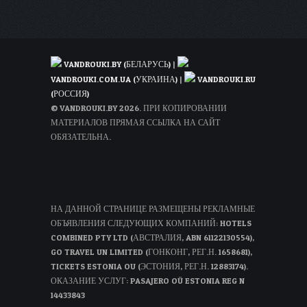
VANDROUKI.BY (БЕЛАРУСЬ)
|
VANDROUKI.COM.UA (УКРАИНА)
|
VANDROUKI.RU
(РОССИЯ)
© VANDROUKI.BY 2026. ПРИ КОПИРОВАНИИ
МАТЕРИАЛОВ ПРЯМАЯ ССЫЛКА НА САЙТ
ОБЯЗАТЕЛЬНА.
НА ДАННОЙ СТРАНИЦЕ РАЗМЕЩЕНЫ РЕКЛАМНЫЕ
ОБЪЯВЛЕНИЯ СЛЕДУЮЩИХ КОМПАНИЙ: HOTELS
COMBINED PTY LTD (АВСТРАЛИЯ, ABN 61122130554),
GO TRAVEL UN LIMITED (ГОНКОНГ, РЕГ.Н. 1658681),
TICKETS ESTONIA OU (ЭСТОНИЯ, РЕГ.Н. 12883174).
ОКАЗАНИЕ УСЛУГ: PASAJERO OÜ ESTONIA REG N
14433843