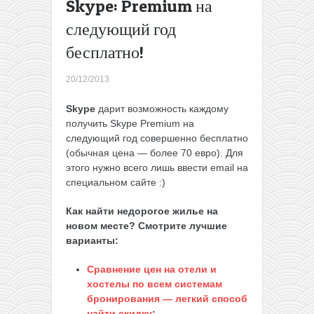
Skype: Premium на
Италия,
следующий год
Австрия)
Рождественская
бесплатно!
распродажа от
Air Lituanica:
20/12/2013
билеты в
Европу от 37
Skype
дарит возможность каждому
евро (в цене
получить Skype Premium на
багаж)
→
следующий год совершенно бесплатно
(обычная цена — более 70 евро). Для
этого нужно всего лишь ввести email на
специальном сайте :)
Как найти недорогое жилье на
новом месте? Смотрите лучшие
варианты:
Сравнение цен на отели и
хостелы по всем системам
бронирования — легкий способ
найти скидку
;