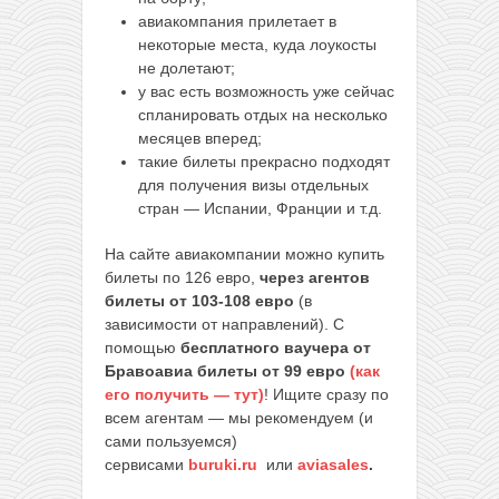
авиакомпания прилетает в
некоторые места, куда лоукосты
не долетают;
у вас есть возможность уже сейчас
спланировать отдых на несколько
месяцев вперед;
такие билеты прекрасно подходят
для получения визы отдельных
стран — Испании, Франции и т.д.
На сайте авиакомпании можно купить
билеты по 126 евро,
через агентов
билеты от 103-108 евро
(в
зависимости от направлений). С
помощью
бесплатного ваучера от
Бравоавиа билеты от 99 евро
(как
его получить — тут)
! Ищите сразу по
всем агентам — мы рекомендуем (и
сами пользуемся)
сервисами
buruki.ru
или
aviasales
.