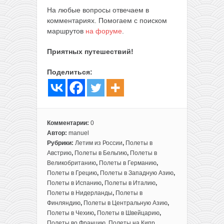
На любые вопросы отвечаем в
комментариях. Помогаем с поиском
маршрутов
на форуме
.
Приятных путешествий!
Поделиться:
Комментарии:
0
Автор:
manuel
Рубрики:
Летим из России
,
Полеты в
Австрию
,
Полеты в Бельгию
,
Полеты в
Великобританию
,
Полеты в Германию
,
Полеты в Грецию
,
Полеты в Западную Азию
,
Полеты в Испанию
,
Полеты в Италию
,
Полеты в Нидерланды
,
Полеты в
Финляндию
,
Полеты в Центральную Азию
,
Полеты в Чехию
,
Полеты в Швейцарию
,
Полеты во Францию
,
Полеты на Кипр