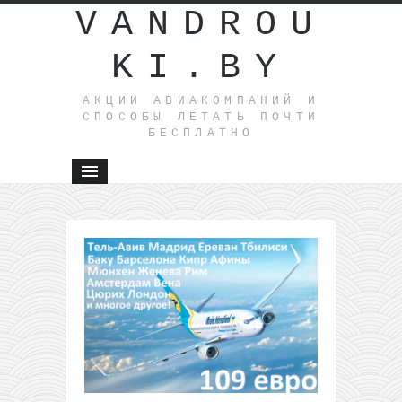
VANDROU
KI.BY
АКЦИИ АВИАКОМПАНИЙ И
СПОСОБЫ ЛЕТАТЬ ПОЧТИ
БЕСПЛАТНО
←
Дух
рождеств
Европы: 
Милан,
Амстерда
Берлин в
поездке з
евро!
airBaltic:
распродажа