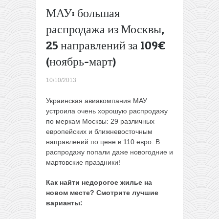
полетов на
МАУ: большая
зиму от 27€
распродажа из Москвы,
→
25 направлений за 109€
(ноябрь-март)
10/10/2013
Украинская авиакомпания МАУ
устроила очень хорошую распродажу
по меркам Москвы: 29 различных
европейских и ближневосточным
направлений по цене в 110 евро. В
распродажу попали даже новогодние и
мартовские праздники!
Как найти недорогое жилье на
новом месте? Смотрите лучшие
варианты: