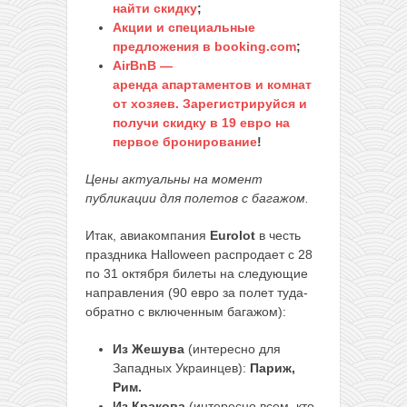
найти скидку
;
Акции и специальные
предложения в booking.com
;
AirBnB —
аренда апартаментов и комнат
от хозяев. Зарегистрируйся и
получи скидку в 19 евро на
первое бронирование
!
Цены актуальны на момент
публикации для полетов с багажом.
Итак, авиакомпания
Eurolot
в честь
праздника Halloween распродает с 28
по 31 октября билеты на следующие
направления (90 евро за полет туда-
обратно с включенным багажом):
Из Жешува
(интересно для
Западных Украинцев):
Париж,
Рим.
Из Кракова
(интересно всем, кто