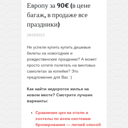
Европу за 90€ (в цене
из
Варшавы в
багаж, в продаже все
Малагу
праздники)
(Испания)
за 75€
(апрель-
28/10/2013
июнь
2014)
→
Не успели купить купить дешевые
билеты на новогодние и
рождественские праздники? А может
просто хотите полетать на винтовых
самолетах за копейки? Это
предложение для Вас :)
Как найти недорогое жилье на
новом месте? Смотрите лучшие
варианты:
Сравнение цен на отели и
хостелы по всем системам
бронирования — легкий способ