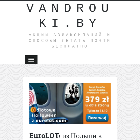
VANDROU
KI.BY
АКЦИИ АВИАКОМПАНИЙ И
СПОСОБЫ ЛЕТАТЬ ПОЧТИ
БЕСПЛАТНО
←
TAM: в
Аргентин
и
Бразили
из
Германи
за 400€
(ноябрь-
март)
EuroLOT: из Польши в
Norwegian: