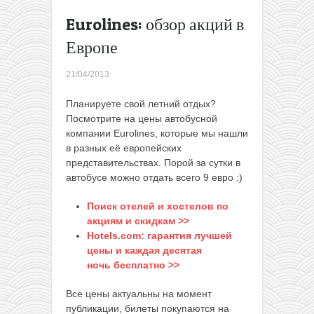
из
Eurolines: обзор акций в
Польши
в мае и
Европе
июне от
35€
→
21/04/2013
Планируете свой летний отдых?
Посмотрите на цены автобусной
компании Eurolines, которые мы нашли
в разных её европейских
представительствах. Порой за сутки в
автобусе можно отдать всего 9 евро :)
Поиск отелей и хостелов по
акциям и скидкам >>
Hotels.com: гарантия лучшей
цены и каждая десятая
ночь бесплатно >>
Все цены актуальны на момент
публикации, билеты покупаются на