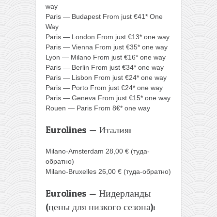
way
Paris — Budapest From just €41* One
Way
Paris — London From just €13* one way
Paris — Vienna From just €35* one way
Lyon — Milano From just €16* one way
Paris — Berlin From just €34* one way
Paris — Lisbon From just €24* one way
Paris — Porto From just €24* one way
Paris — Geneva From just €15* one way
Rouen — Paris From 8€* one way
Eurolines — Италия:
Milano-Amsterdam 28,00 € (туда-
обратно)
Milano-Bruxelles 26,00 € (туда-обратно)
Eurolines — Нидерланды
(цены для низкого сезона):