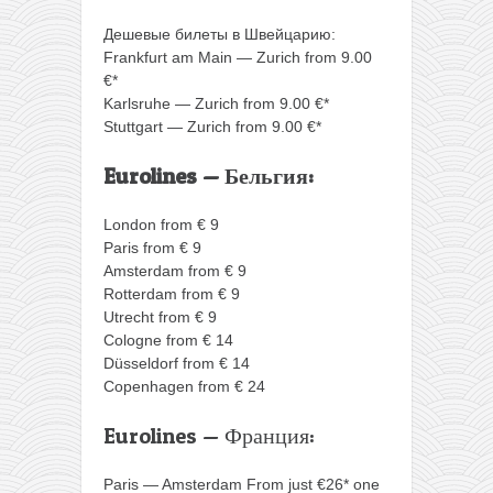
Дешевые билеты в Швейцарию:
Frankfurt am Main — Zurich from 9.00
€*
Karlsruhe — Zurich from 9.00 €*
Stuttgart — Zurich from 9.00 €*
Eurolines — Бельгия:
London from € 9
Paris from € 9
Amsterdam from € 9
Rotterdam from € 9
Utrecht from € 9
Cologne from € 14
Düsseldorf from € 14
Copenhagen from € 24
Eurolines — Франция:
Paris — Amsterdam From just €26* one