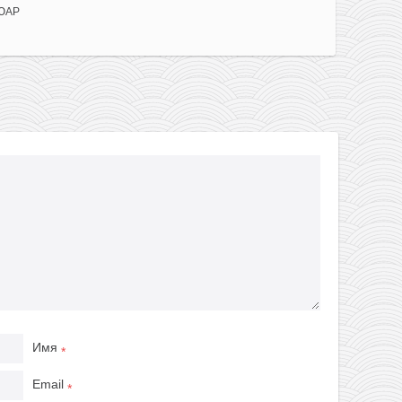
 ЮАР
Имя
*
Email
*