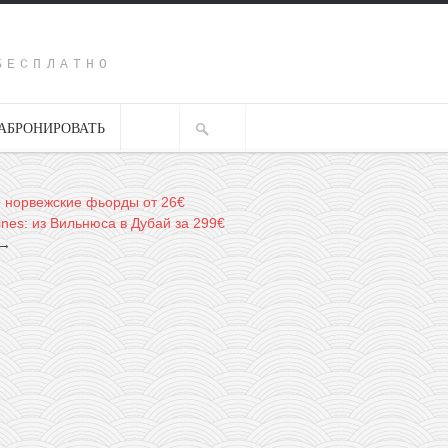
Y
БЕСПЛАТНО
АБРОНИРОВАТЬ
r: норвежские фьорды от 26€
rlines: из Вильнюса в Дубай за 299€
→