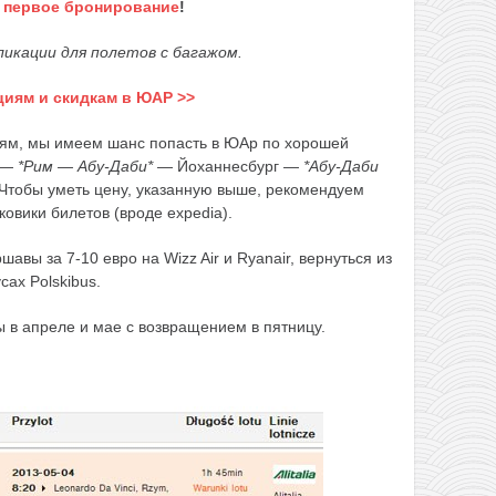
а первое бронирование
!
икации для полетов с багажом.
циям и скидкам в ЮАР >>
ям, мы имеем шанс попасть в ЮАр по хорошей
т —
*Рим — Абу-Даби*
— Йоханнесбург —
*Абу-Даби
Чтобы уметь цену, указанную выше, рекомендуем
овики билетов (вроде expedia).
авы за 7-10 евро на Wizz Air и Ryanair, вернуться из
ах Polskibus.
 в апреле и мае с возвращением в пятницу.