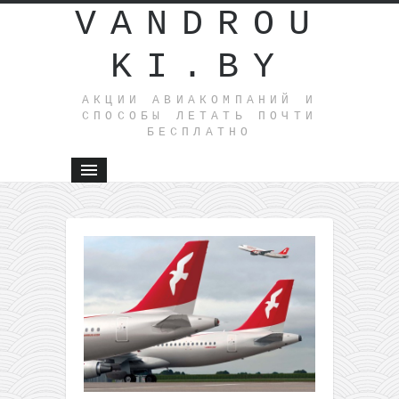
VANDROU
KI.BY
АКЦИИ АВИАКОМПАНИЙ И
СПОСОБЫ ЛЕТАТЬ ПОЧТИ
БЕСПЛАТНО
←
Ryanair:
билеты
из
Польши
от 0,3
до 10
евро в
одну
сторону