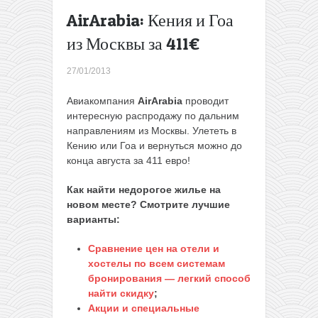
Airbnb: -20€
AirArabia: Кения и Гоа
на любое
из Москвы за 411€
бронирование
→
27/01/2013
Авиакомпания
AirArabia
проводит
интересную распродажу по дальним
направлениям из Москвы. Улететь в
Кению или Гоа и вернуться можно до
конца августа за 411 евро!
Как найти недорогое жилье на
новом месте? Смотрите лучшие
варианты:
Сравнение цен на отели и
хостелы по всем системам
бронирования — легкий способ
найти скидку
;
Акции и специальные